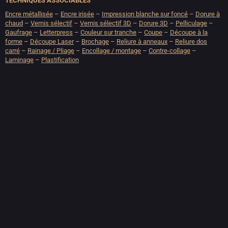
TECHNIQUES ASSOCIABLES
Encre métallisée
–
Encre irisée
–
Impression blanche sur foncé
–
Dorure à
chaud
–
Vernis sélectif
–
Vernis sélectif 3D
–
Dorure 3D
–
Pelliculage
–
Gaufrage
–
Letterpress
–
Couleur sur tranche
–
Coupe
–
Découpe à la
forme
–
Découpe Laser
–
Brochage
–
Reliure à anneaux
–
Reliure dos
carré
–
Rainage / Pliage
–
Encollage / montage
–
Contre-collage
–
Laminage
–
Plastification