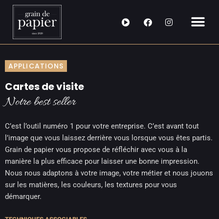
Aller
F
I
au
a
n
contenu
c
s
e
t
b
a
o
g
APPLICATIONS
o
r
k
a
m
Cartes de visite
Notre best seller
C’est l’outil numéro 1 pour votre entreprise. C’est avant tout
l’image que vous laissez derrière vous lorsque vous êtes partis.
Grain de papier vous propose de réfléchir avec vous à la
manière la plus efficace pour laisser une bonne impression.
Nous nous adaptons à votre image, votre métier et nous jouons
sur les matières, les couleurs, les textures pour vous
démarquer.