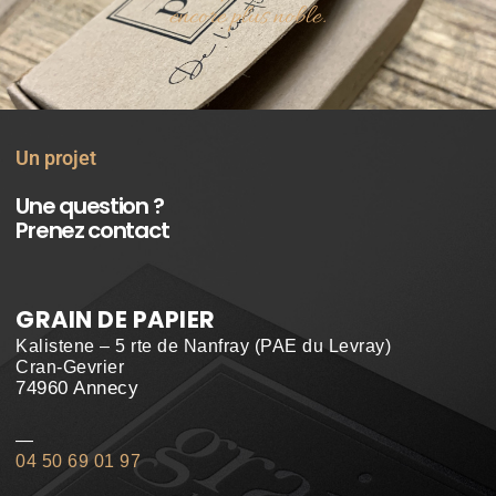
l’essence est au bois.
encore plus noble.
méritent.
Un projet
Une question ?
Prenez contact
GRAIN DE PAPIER
Kalistene – 5 rte de Nanfray (PAE du Levray)
Cran-Gevrier
74960 Annecy
—
04 50 69 01 97