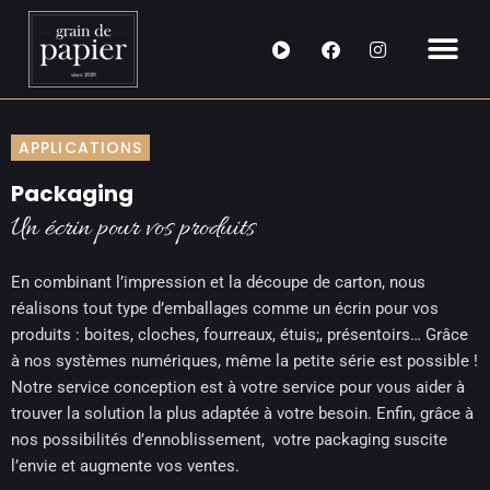
Aller
F
I
au
a
n
contenu
c
s
e
t
b
a
o
g
APPLICATIONS
o
r
k
a
m
Packaging
Un écrin pour vos produits
En combinant l’impression et la découpe de carton, nous
réalisons tout type d’emballages comme un écrin pour vos
produits : boites, cloches, fourreaux, étuis;, présentoirs… Grâce
à nos systèmes numériques, même la petite série est possible !
Notre service conception est à votre service pour vous aider à
trouver la solution la plus adaptée à votre besoin. Enfin, grâce à
nos possibilités d’ennoblissement, votre packaging suscite
l’envie et augmente vos ventes.