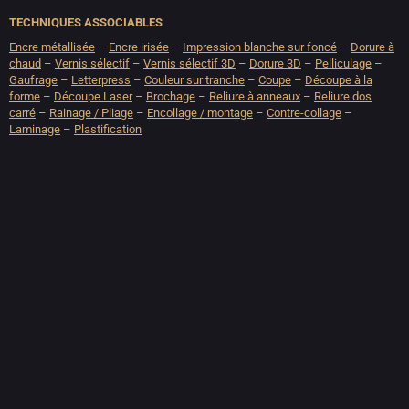
TECHNIQUES ASSOCIABLES
Encre métallisée
–
Encre irisée
–
Impression blanche sur foncé
–
Dorure à
chaud
–
Vernis sélectif
–
Vernis sélectif 3D
–
Dorure 3D
–
Pelliculage
–
Gaufrage
–
Letterpress
–
Couleur sur tranche
–
Coupe
–
Découpe à la
forme
–
Découpe Laser
–
Brochage
–
Reliure à anneaux
–
Reliure dos
carré
–
Rainage / Pliage
–
Encollage / montage
–
Contre-collage
–
Laminage
–
Plastification