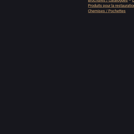
Brochures / Catalogues
–
L
Produits pour la restauration
Chemises / Pochettes