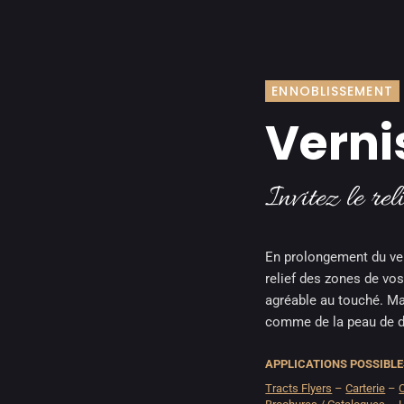
ENNOBLISSEMENT
Vernis
Invitez le rel
En prolongement du ver
relief des zones de vos
agréable au touché. Mai
comme de la peau de d’a
APPLICATIONS POSSIBLE
Tracts Flyers
–
Carterie
–
C