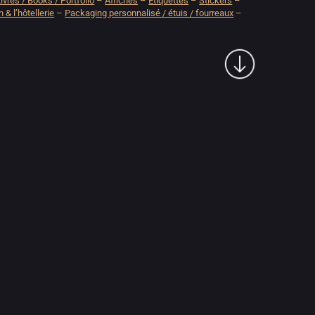
ivres / Books / Portfolio
–
Affiches
–
Etiquettes
–
Stickers
–
 & l’hôtellerie
–
Packaging personnalisé / étuis / fourreaux
–