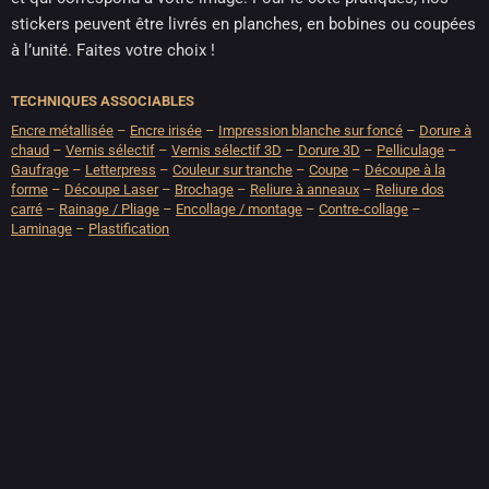
stickers peuvent être livrés en planches, en bobines ou coupées
à l’unité. Faites votre choix !
TECHNIQUES ASSOCIABLES
Encre métallisée
–
Encre irisée
–
Impression blanche sur foncé
–
Dorure à
chaud
–
Vernis sélectif
–
Vernis sélectif 3D
–
Dorure 3D
–
Pelliculage
–
Gaufrage
–
Letterpress
–
Couleur sur tranche
–
Coupe
–
Découpe à la
forme
–
Découpe Laser
–
Brochage
–
Reliure à anneaux
–
Reliure dos
carré
–
Rainage / Pliage
–
Encollage / montage
–
Contre-collage
–
Laminage
–
Plastification