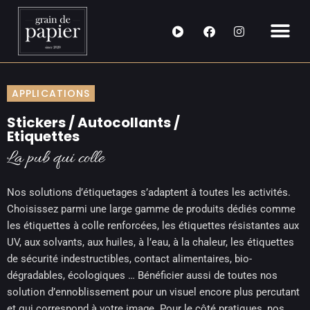
Aller
F
I
au
a
n
contenu
c
s
e
t
b
a
o
g
APPLICATIONS
o
r
k
a
m
Stickers / Autocollants /
Etiquettes
La pub qui colle
Nos solutions d’étiquetages s’adaptent à toutes les activités.
Choisissez parmi une large gamme de produits dédiés comme
les étiquettes à colle renforcées, les étiquettes résistantes aux
UV, aux solvants, aux huiles, à l’eau, à la chaleur, les étiquettes
de sécurité indestructibles, contact alimentaires, bio-
dégradables, écologiques … Bénéficier aussi de toutes nos
solution d’ennoblissement pour un visuel encore plus percutant
et qui correspond à votre image. Pour le côté pratiques, nos